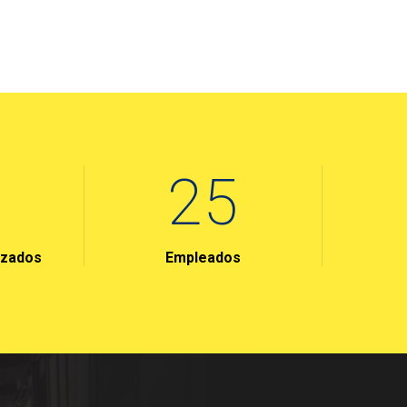
72
izados
Empleados