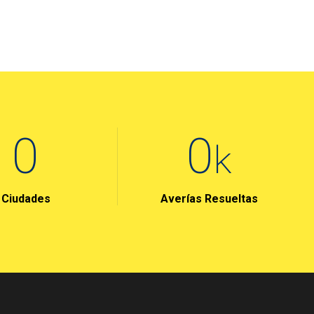
10
3
k
Ciudades
Averías Resueltas